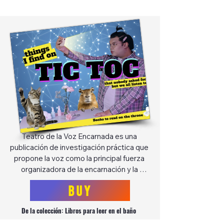
Teatro de la Voz Encarnada es una 
publicación de investigación práctica que 
propone la voz como la principal fuerza 
organizadora de la encarnación y la 
dramaturgia.

BUY
Con fundamento en la performance y la 
investigación artística, enmarca la 
De la colección: Libros para leer en el baño
escucha como una acción fundamental 