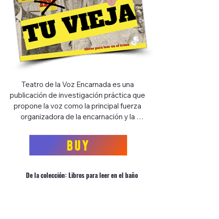
Teatro de la Voz Encarnada es una 
publicación de investigación práctica que 
propone la voz como la principal fuerza 
organizadora de la encarnación y la 
dramaturgia.

Con fundamento en la performance y la 
BUY
investigación artística, enmarca la 
escucha como una acción fundamental 
mediante la cual las voces grabadas o 
De la colección: Libros para leer en el baño
incorpóreas reorganizan el cuerpo a lo 
largo del tiempo. La práctica se presenta 
como abierta, viva y basada en el 
cuidado.